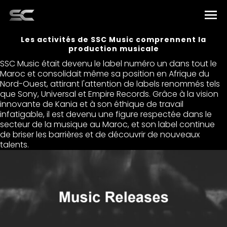
Les activités de SSC Music comprennent la
Accueil
production musicale
SSC Music était devenu le label numéro un dans tout le
Artistes
Maroc et consolidait même sa position en Afrique du
Nord-Ouest, attirant l'attention de labels renommés tels
que Sony, Universal et Empire Records. Grâce à la vision
Musique
innovante de Kania et à son éthique de travail
infatigable, il est devenu une figure respectée dans le
Éléments
secteur de la musique au Maroc, et son label continue
de briser les barrières et de découvrir de nouveaux
talents.
À propos de nous
Français
Équipe
Español
Contact
العربية
English