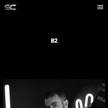
Accueil
Artistes
B2
Musique
Éléments
À propos de nous
Français
Équipe
Español
Contact
العربية
English