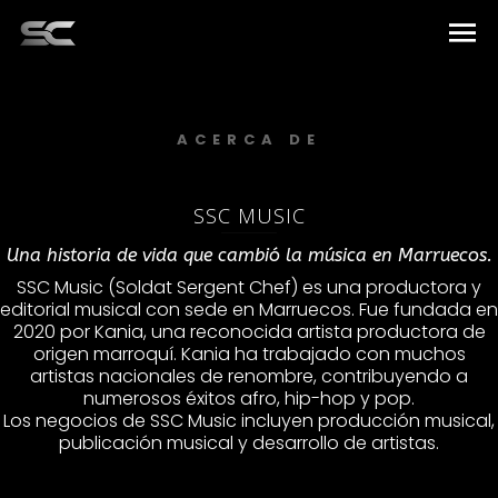
Inicio
ACERCA DE
Artistas
Música
SSC MUSIC
Una historia de vida que cambió la música en Marruecos.
Elementos
SSC Music (Soldat Sergent Chef) es una productora y
editorial musical con sede en Marruecos. Fue fundada en
Sobre nosotros
2020 por Kania, una reconocida artista productora de
origen marroquí. Kania ha trabajado con muchos
Equipo
artistas nacionales de renombre, contribuyendo a
numerosos éxitos afro, hip-hop y pop.
Contacto
Los negocios de SSC Music incluyen producción musical,
publicación musical y desarrollo de artistas.
Español